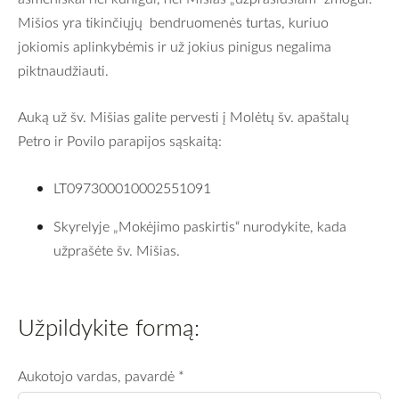
Mišios yra tikinčiųjų bendruomenės turtas, kuriuo
jokiomis aplinkybėmis ir už jokius pinigus negalima
piktnaudžiauti.
Auką už šv. Mišias galite pervesti į Molėtų šv. apaštalų
Petro ir Povilo parapijos sąskaitą:
LT097300010002551091
Skyrelyje „Mokėjimo paskirtis“ nurodykite, kada
užprašėte šv. Mišias.
Užpildykite formą:
Aukotojo vardas, pavardė
*