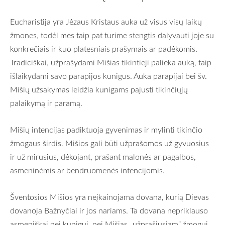
Eucharistija yra Jėzaus Kristaus auka už visus visų laikų
žmones, todėl mes taip pat turime stengtis dalyvauti joje su
konkrečiais ir kuo platesniais prašymais ar padėkomis.
Tradiciškai, užprašydami Mišias tikintieji palieka auką, taip
išlaikydami savo parapijos kunigus. Auka parapijai bei šv.
Mišių užsakymas leidžia kunigams pajusti tikinčiųjų
palaikymą ir paramą.
Mišių intencijas padiktuoja gyvenimas ir mylinti tikinčio
žmogaus širdis. Mišios gali būti užprašomos už gyvuosius
ir už mirusius, dėkojant, prašant malonės ar pagalbos,
asmeninėmis ar bendruomenės intencijomis.
Šventosios Mišios yra neįkainojama dovana, kurią Dievas
dovanoja Bažnyčiai ir jos nariams. Ta dovana nepriklauso
asmeniškai nei kunigui, nei Mišias
„užprašiusiam“ žmogui.