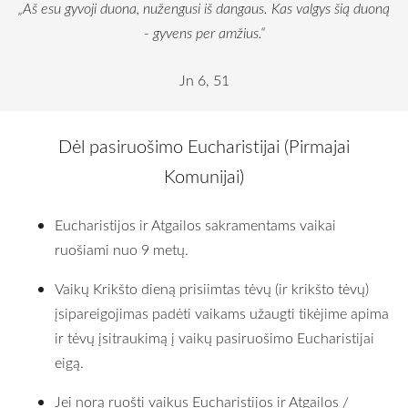
„Aš esu gyvoji duona, nužengusi iš dangaus. Kas valgys šią duoną
- gyvens per amžius.“
Jn 6, 51
Dėl pasiruošimo Eucharistijai (Pirmajai
Komunijai)
Eucharistijos ir Atgailos sakramentams vaikai
ruošiami nuo 9 metų.
Vaikų Krikšto dieną prisiimtas tėvų (ir krikšto tėvų)
įsipareigojimas padėti vaikams užaugti tikėjime apima
ir tėvų įsitraukimą į vaikų pasiruošimo Eucharistijai
eigą.
Jei norą ruošti vaikus Eucharistijos ir Atgailos /