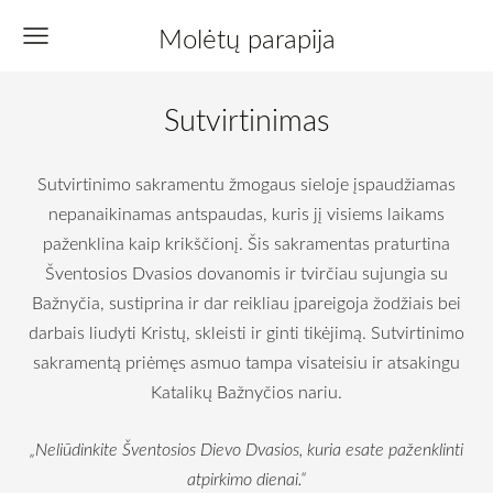
Molėtų parapija
Sutvirtinimas
Sutvirtinimo sakramentu žmogaus sieloje įspaudžiamas
nepanaikinamas antspaudas, kuris jį visiems laikams
paženklina kaip krikščionį. Šis sakramentas praturtina
Šventosios Dvasios dovanomis ir tvirčiau sujungia su
Bažnyčia, sustiprina ir dar reikliau įpareigoja žodžiais bei
darbais liudyti Kristų, skleisti ir ginti tikėjimą. Sutvirtinimo
sakramentą priėmęs asmuo tampa visateisiu ir atsakingu
Katalikų Bažnyčios nariu.
„Neliūdinkite Šventosios Dievo Dvasios, kuria
esate paženklinti
atpirkimo dienai.“