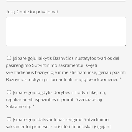
Jūsų žinutė (neprivaloma)
Įsipareigoju laikytis Bažnyčios nustatytos tvarkos dėl
pasirengimo Sutvirtinimo sakramentui: švęsti
šventadienius bažnyčioje ir melstis namuose, geriau pažinti
Bažnyčios mokymą ir tarnauti tikinčiųjų bendruomenei.
*
Įsipareigoju ugdytis dorybes ir liudyti tikėjimą,
reguliariai eiti išpažinties ir priimti Švenčiausiąjį
Sakramentą.
*
Įsipareigoju dalyvauti pasirengimo Sutvirtinimo
sakramentui procese ir prisidėti finansiškai įsigyjant