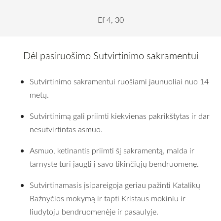
Ef 4, 30
Dėl pasiruošimo
Sutvirtinimo sakramentui
Sutvirtinimo sakramentui ruošiami jaunuoliai nuo 14
metų.
Sutvirtinimą gali priimti kiekvienas pakrikštytas ir dar
nesutvirtintas asmuo.
Asmuo, ketinantis priimti šį sakramentą, malda ir
tarnyste turi įaugti į savo tikinčiųjų bendruomenę.
Sutvirtinamasis įsipareigoja geriau pažinti Katalikų
Bažnyčios mokymą ir tapti Kristaus mokiniu ir
liudytoju bendruomenėje ir pasaulyje.